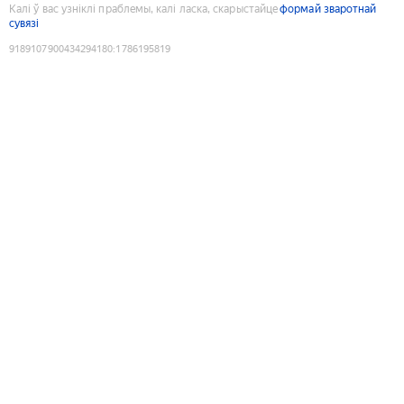
Калі ў вас узніклі праблемы, калі ласка, скарыстайце
формай зваротнай
сувязі
9189107900434294180
:
1786195819