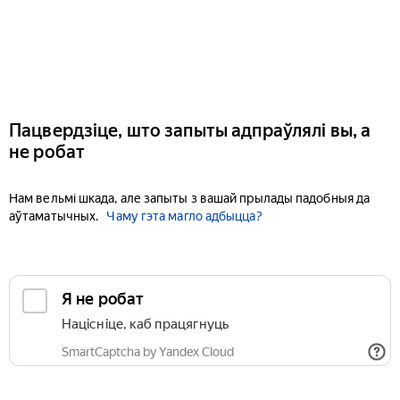
Пацвердзіце, што запыты адпраўлялі вы, а
не робат
Нам вельмі шкада, але запыты з вашай прылады падобныя да
аўтаматычных.
Чаму гэта магло адбыцца?
Я не робат
Націсніце, каб працягнуць
SmartCaptcha by Yandex Cloud