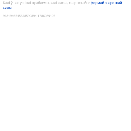
Калі ў вас узніклі праблемы, калі ласка, скарыстайце
формай зваротнай
сувязі
9181946545648590894
:
1786089107