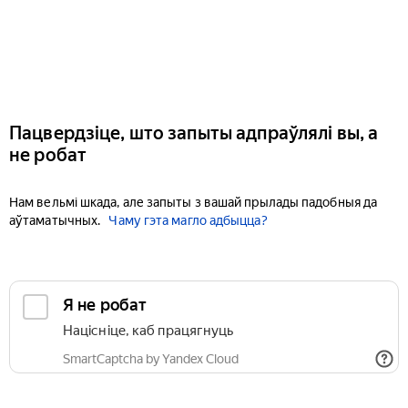
Пацвердзіце, што запыты адпраўлялі вы, а
не робат
Нам вельмі шкада, але запыты з вашай прылады падобныя да
аўтаматычных.
Чаму гэта магло адбыцца?
Я не робат
Націсніце, каб працягнуць
SmartCaptcha by Yandex Cloud