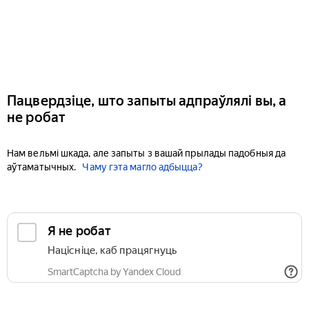
Пацвердзіце, што запыты адпраўлялі вы, а
не робат
Нам вельмі шкада, але запыты з вашай прылады падобныя да
аўтаматычных.
Чаму гэта магло адбыцца?
Я не робат
Націсніце, каб працягнуць
SmartCaptcha by Yandex Cloud