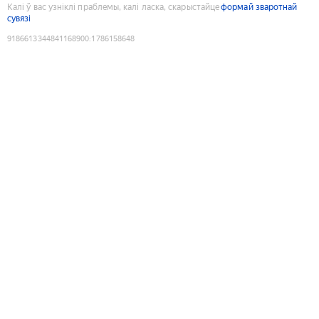
Калі ў вас узніклі праблемы, калі ласка, скарыстайце
формай зваротнай
сувязі
9186613344841168900
:
1786158648