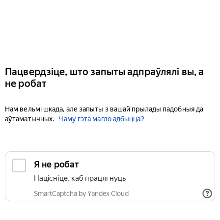
Пацвердзіце, што запыты адпраўлялі вы, а
не робат
Нам вельмі шкада, але запыты з вашай прылады падобныя да
аўтаматычных.
Чаму гэта магло адбыцца?
Я не робат
Націсніце, каб працягнуць
SmartCaptcha by Yandex Cloud