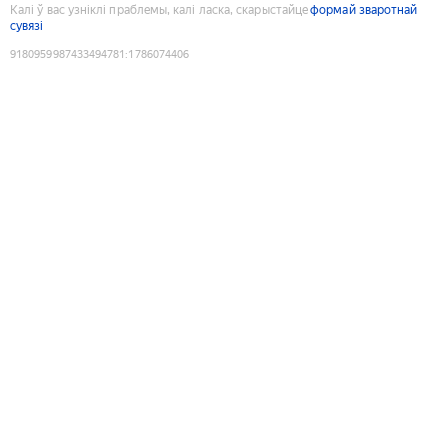
Калі ў вас узніклі праблемы, калі ласка, скарыстайце
формай зваротнай
сувязі
9180959987433494781
:
1786074406