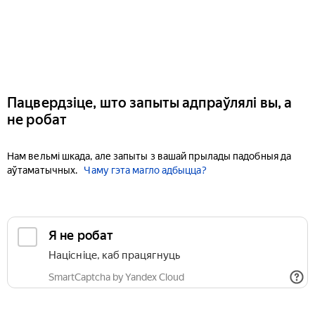
Пацвердзіце, што запыты адпраўлялі вы, а
не робат
Нам вельмі шкада, але запыты з вашай прылады падобныя да
аўтаматычных.
Чаму гэта магло адбыцца?
Я не робат
Націсніце, каб працягнуць
SmartCaptcha by Yandex Cloud