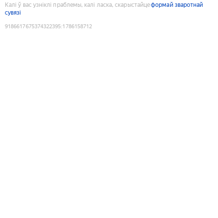
Калі ў вас узніклі праблемы, калі ласка, скарыстайце
формай зваротнай
сувязі
9186617675374322395
:
1786158712