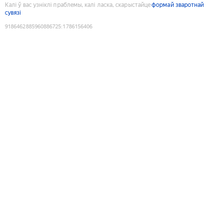
Калі ў вас узніклі праблемы, калі ласка, скарыстайце
формай зваротнай
сувязі
9186462885960886725
:
1786156406