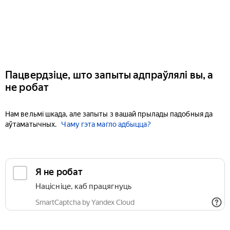
Пацвердзіце, што запыты адпраўлялі вы, а
не робат
Нам вельмі шкада, але запыты з вашай прылады падобныя да
аўтаматычных.
Чаму гэта магло адбыцца?
Я не робат
Націсніце, каб працягнуць
SmartCaptcha by Yandex Cloud