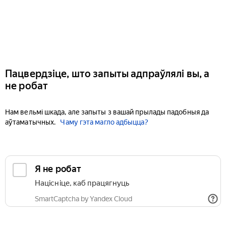
Пацвердзіце, што запыты адпраўлялі вы, а
не робат
Нам вельмі шкада, але запыты з вашай прылады падобныя да
аўтаматычных.
Чаму гэта магло адбыцца?
Я не робат
Націсніце, каб працягнуць
SmartCaptcha by Yandex Cloud