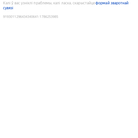
Калі ў вас узніклі праблемы, калі ласка, скарыстайце
формай зваротнай
сувязі
9193011296434340641
:
1786253985