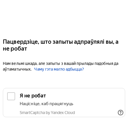
Пацвердзіце, што запыты адпраўлялі вы, а
не робат
Нам вельмі шкада, але запыты з вашай прылады падобныя да
аўтаматычных.
Чаму гэта магло адбыцца?
Я не робат
Націсніце, каб працягнуць
SmartCaptcha by Yandex Cloud