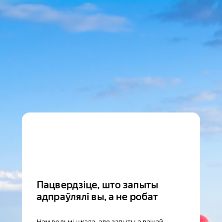
Пацвердзіце, што запыты
адпраўлялі вы, а не робат