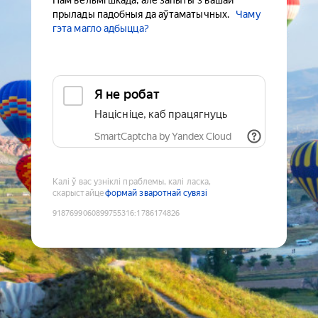
Нам вельмі шкада, але запыты з вашай
прылады падобныя да аўтаматычных.
Чаму
гэта магло адбыцца?
Я не робат
Націсніце, каб працягнуць
SmartCaptcha by Yandex Cloud
Калі ў вас узніклі праблемы, калі ласка,
скарыстайце
формай зваротнай сувязі
9187699060899755316
:
1786174826