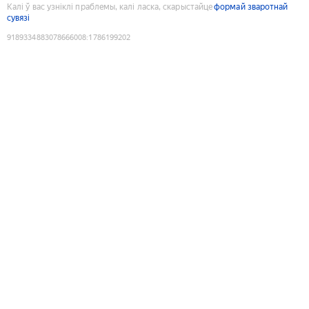
Калі ў вас узніклі праблемы, калі ласка, скарыстайце
формай зваротнай
сувязі
9189334883078666008
:
1786199202