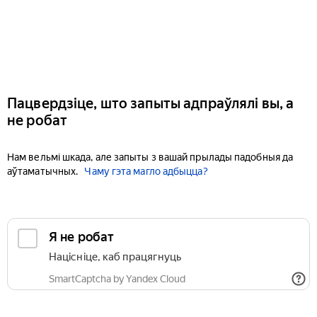
Пацвердзіце, што запыты адпраўлялі вы, а
не робат
Нам вельмі шкада, але запыты з вашай прылады падобныя да
аўтаматычных.
Чаму гэта магло адбыцца?
Я не робат
Націсніце, каб працягнуць
SmartCaptcha by Yandex Cloud