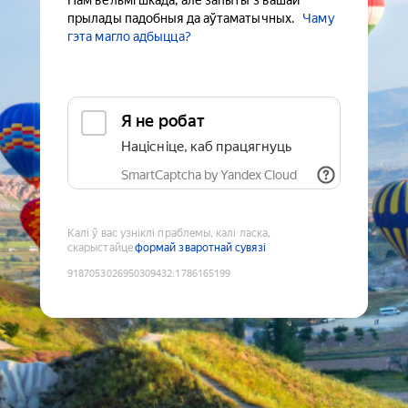
Нам вельмі шкада, але запыты з вашай
прылады падобныя да аўтаматычных.
Чаму
гэта магло адбыцца?
Я не робат
Націсніце, каб працягнуць
SmartCaptcha by Yandex Cloud
Калі ў вас узніклі праблемы, калі ласка,
скарыстайце
формай зваротнай сувязі
9187053026950309432
:
1786165199