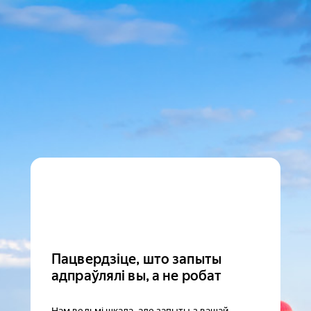
Пацвердзіце, што запыты
адпраўлялі вы, а не робат