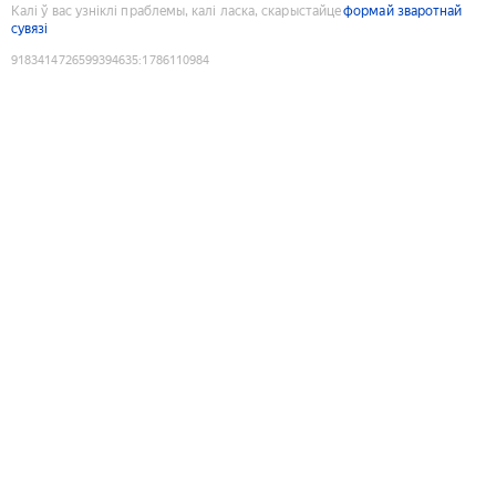
Калі ў вас узніклі праблемы, калі ласка, скарыстайце
формай зваротнай
сувязі
9183414726599394635
:
1786110984