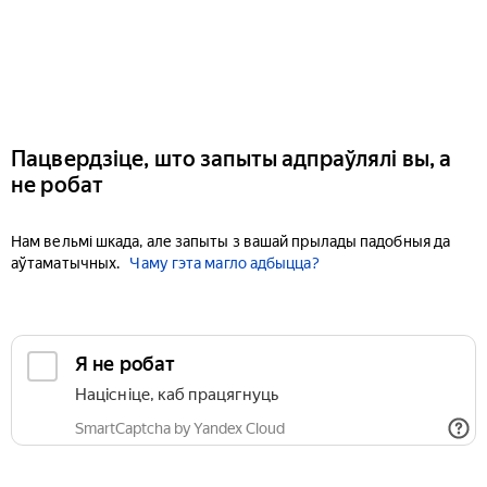
Пацвердзіце, што запыты адпраўлялі вы, а
не робат
Нам вельмі шкада, але запыты з вашай прылады падобныя да
аўтаматычных.
Чаму гэта магло адбыцца?
Я не робат
Націсніце, каб працягнуць
SmartCaptcha by Yandex Cloud