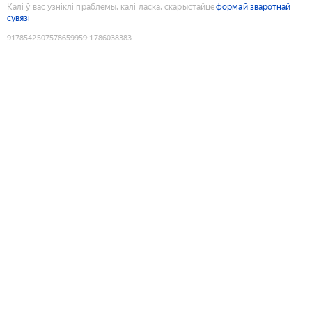
Калі ў вас узніклі праблемы, калі ласка, скарыстайце
формай зваротнай
сувязі
9178542507578659959
:
1786038383