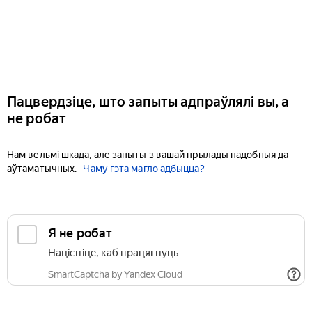
Пацвердзіце, што запыты адпраўлялі вы, а
не робат
Нам вельмі шкада, але запыты з вашай прылады падобныя да
аўтаматычных.
Чаму гэта магло адбыцца?
Я не робат
Націсніце, каб працягнуць
SmartCaptcha by Yandex Cloud