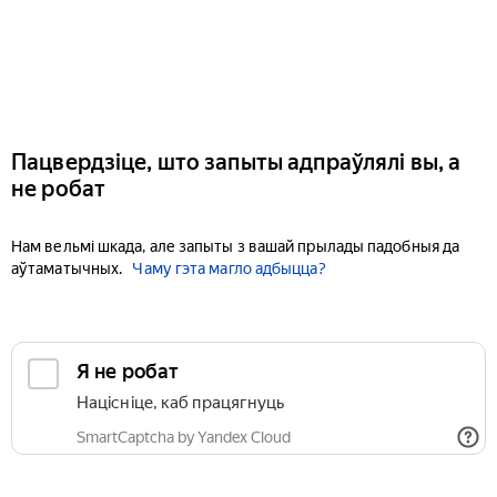
Пацвердзіце, што запыты адпраўлялі вы, а
не робат
Нам вельмі шкада, але запыты з вашай прылады падобныя да
аўтаматычных.
Чаму гэта магло адбыцца?
Я не робат
Націсніце, каб працягнуць
SmartCaptcha by Yandex Cloud