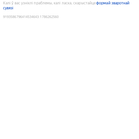
Калі ў вас узніклі праблемы, калі ласка, скарыстайце
формай зваротнай
сувязі
9193586796414534643
:
1786262560