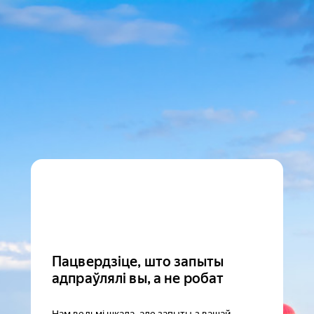
Пацвердзіце, што запыты
адпраўлялі вы, а не робат