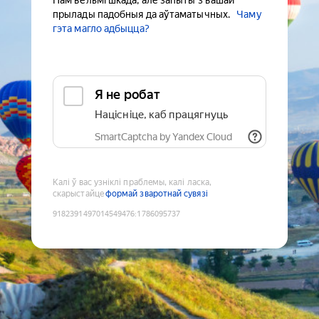
Нам вельмі шкада, але запыты з вашай
прылады падобныя да аўтаматычных.
Чаму
гэта магло адбыцца?
Я не робат
Націсніце, каб працягнуць
SmartCaptcha by Yandex Cloud
Калі ў вас узніклі праблемы, калі ласка,
скарыстайце
формай зваротнай сувязі
9182391497014549476
:
1786095737