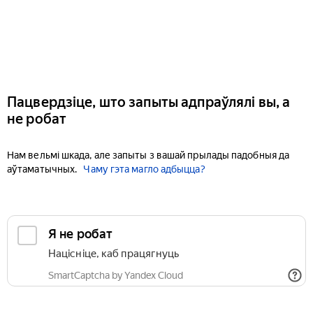
Пацвердзіце, што запыты адпраўлялі вы, а
не робат
Нам вельмі шкада, але запыты з вашай прылады падобныя да
аўтаматычных.
Чаму гэта магло адбыцца?
Я не робат
Націсніце, каб працягнуць
SmartCaptcha by Yandex Cloud