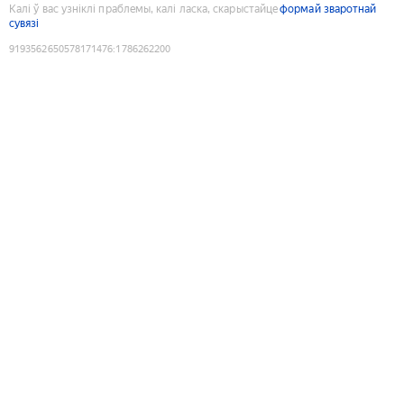
Калі ў вас узніклі праблемы, калі ласка, скарыстайце
формай зваротнай
сувязі
9193562650578171476
:
1786262200