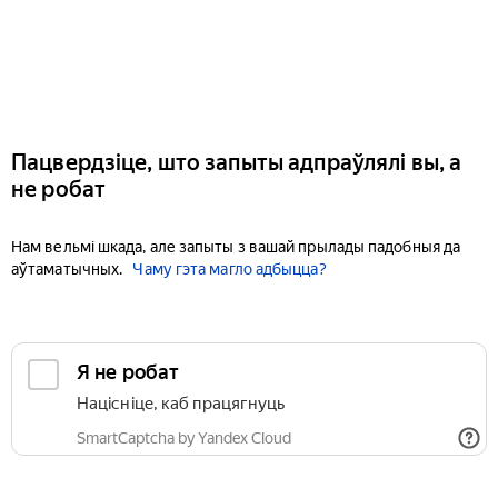
Пацвердзіце, што запыты адпраўлялі вы, а
не робат
Нам вельмі шкада, але запыты з вашай прылады падобныя да
аўтаматычных.
Чаму гэта магло адбыцца?
Я не робат
Націсніце, каб працягнуць
SmartCaptcha by Yandex Cloud