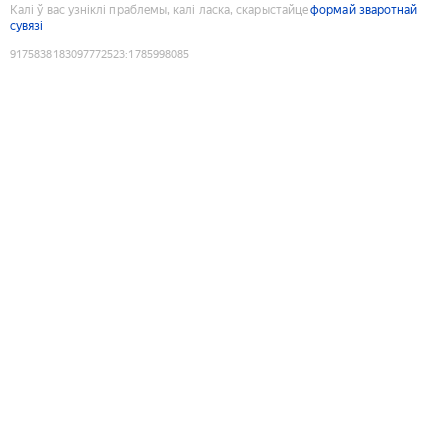
Калі ў вас узніклі праблемы, калі ласка, скарыстайце
формай зваротнай
сувязі
9175838183097772523
:
1785998085