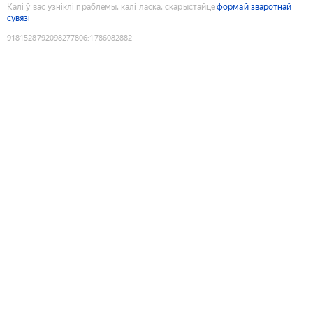
Калі ў вас узніклі праблемы, калі ласка, скарыстайце
формай зваротнай
сувязі
9181528792098277806
:
1786082882