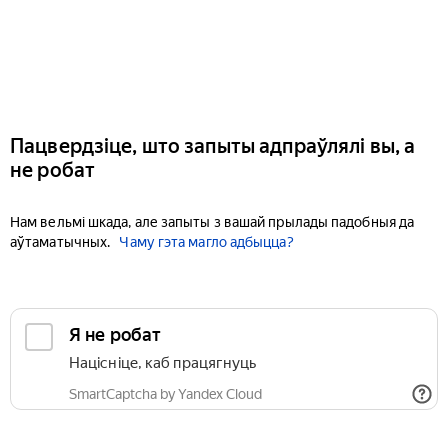
Пацвердзіце, што запыты адпраўлялі вы, а
не робат
Нам вельмі шкада, але запыты з вашай прылады падобныя да
аўтаматычных.
Чаму гэта магло адбыцца?
Я не робат
Націсніце, каб працягнуць
SmartCaptcha by Yandex Cloud