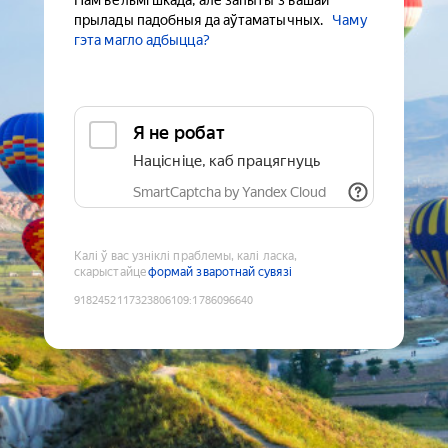
Нам вельмі шкада, але запыты з вашай
прылады падобныя да аўтаматычных.
Чаму
гэта магло адбыцца?
Я не робат
Націсніце, каб працягнуць
SmartCaptcha by Yandex Cloud
Калі ў вас узніклі праблемы, калі ласка,
скарыстайце
формай зваротнай сувязі
9182452117323806109
:
1786096640