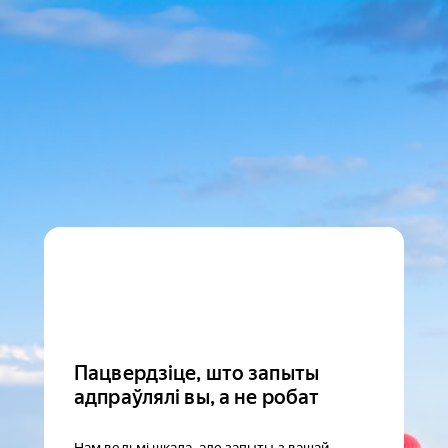
Пацвердзіце, што запыты
адпраўлялі вы, а не робат