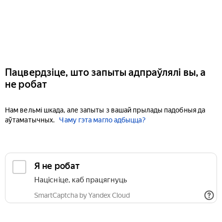
Пацвердзіце, што запыты адпраўлялі вы, а
не робат
Нам вельмі шкада, але запыты з вашай прылады падобныя да
аўтаматычных.
Чаму гэта магло адбыцца?
Я не робат
Націсніце, каб працягнуць
SmartCaptcha by Yandex Cloud