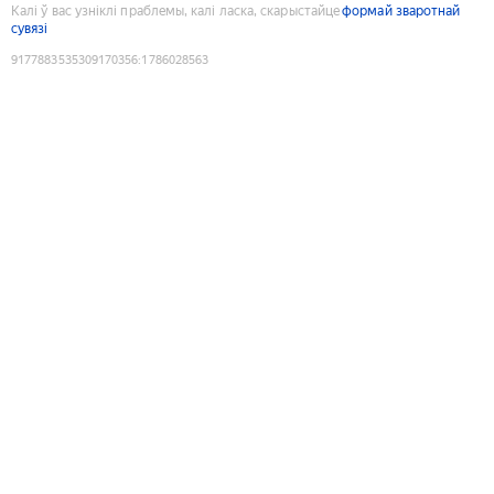
Калі ў вас узніклі праблемы, калі ласка, скарыстайце
формай зваротнай
сувязі
9177883535309170356
:
1786028563