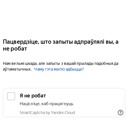
Пацвердзіце, што запыты адпраўлялі вы, а
не робат
Нам вельмі шкада, але запыты з вашай прылады падобныя да
аўтаматычных.
Чаму гэта магло адбыцца?
Я не робат
Націсніце, каб працягнуць
SmartCaptcha by Yandex Cloud