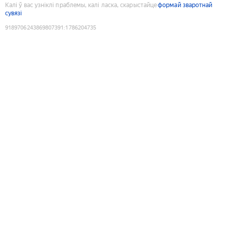
Калі ў вас узніклі праблемы, калі ласка, скарыстайце
формай зваротнай
сувязі
9189706243869807391
:
1786204735