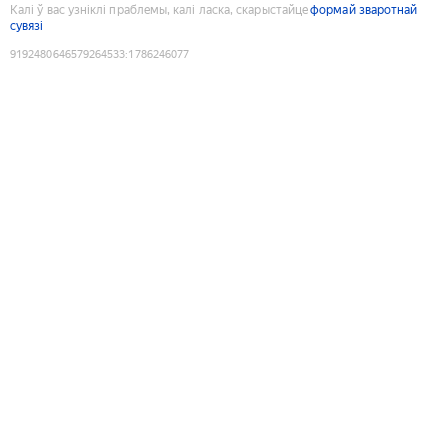
Калі ў вас узніклі праблемы, калі ласка, скарыстайце
формай зваротнай
сувязі
9192480646579264533
:
1786246077