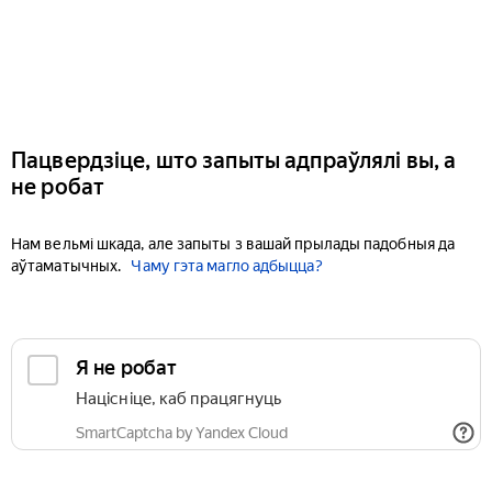
Пацвердзіце, што запыты адпраўлялі вы, а
не робат
Нам вельмі шкада, але запыты з вашай прылады падобныя да
аўтаматычных.
Чаму гэта магло адбыцца?
Я не робат
Націсніце, каб працягнуць
SmartCaptcha by Yandex Cloud