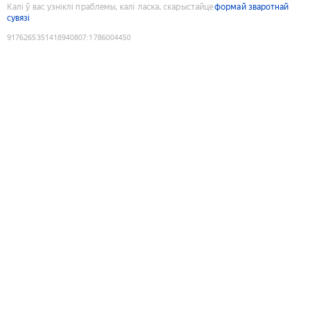
Калі ў вас узніклі праблемы, калі ласка, скарыстайце
формай зваротнай
сувязі
9176265351418940807
:
1786004450