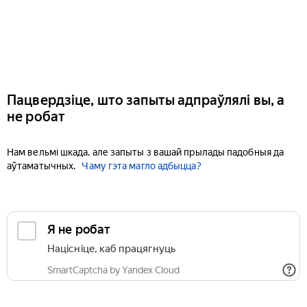
Пацвердзіце, што запыты адпраўлялі вы, а
не робат
Нам вельмі шкада, але запыты з вашай прылады падобныя да
аўтаматычных.
Чаму гэта магло адбыцца?
Я не робат
Націсніце, каб працягнуць
SmartCaptcha by Yandex Cloud