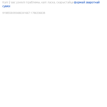
Калі ў вас узніклі праблемы, калі ласка, скарыстайце
формай зваротнай
сувязі
9198558093486341667
:
1786336638