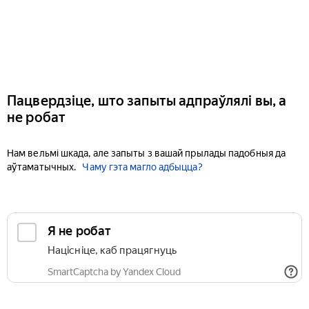
Пацвердзіце, што запыты адпраўлялі вы, а
не робат
Нам вельмі шкада, але запыты з вашай прылады падобныя да
аўтаматычных.
Чаму гэта магло адбыцца?
Я не робат
Націсніце, каб працягнуць
SmartCaptcha by Yandex Cloud