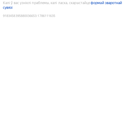
Калі ў вас узніклі праблемы, калі ласка, скарыстайце
формай зваротнай
сувязі
9183458395880036653
:
1786111635