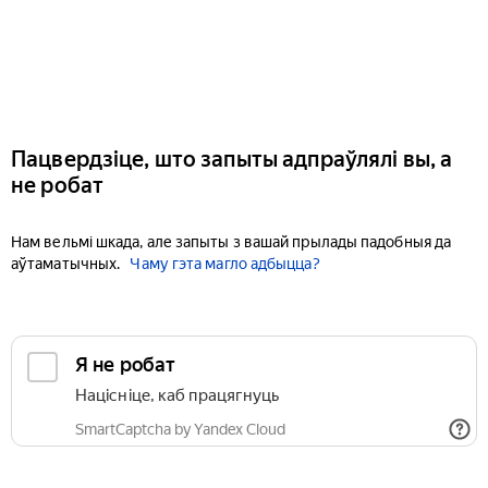
Пацвердзіце, што запыты адпраўлялі вы, а
не робат
Нам вельмі шкада, але запыты з вашай прылады падобныя да
аўтаматычных.
Чаму гэта магло адбыцца?
Я не робат
Націсніце, каб працягнуць
SmartCaptcha by Yandex Cloud