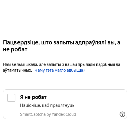
Пацвердзіце, што запыты адпраўлялі вы, а
не робат
Нам вельмі шкада, але запыты з вашай прылады падобныя да
аўтаматычных.
Чаму гэта магло адбыцца?
Я не робат
Націсніце, каб працягнуць
SmartCaptcha by Yandex Cloud