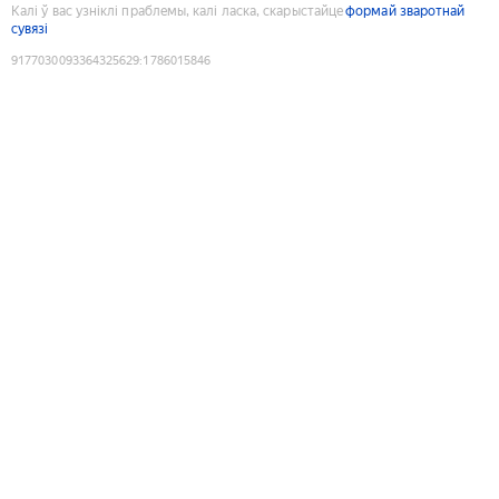
Калі ў вас узніклі праблемы, калі ласка, скарыстайце
формай зваротнай
сувязі
9177030093364325629
:
1786015846