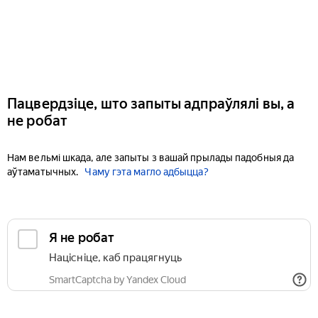
Пацвердзіце, што запыты адпраўлялі вы, а
не робат
Нам вельмі шкада, але запыты з вашай прылады падобныя да
аўтаматычных.
Чаму гэта магло адбыцца?
Я не робат
Націсніце, каб працягнуць
SmartCaptcha by Yandex Cloud