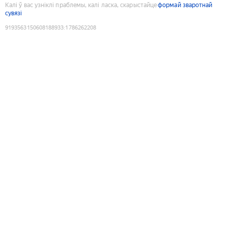
Калі ў вас узніклі праблемы, калі ласка, скарыстайце
формай зваротнай
сувязі
9193563150608188933
:
1786262208