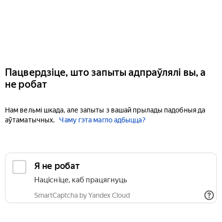
Пацвердзіце, што запыты адпраўлялі вы, а
не робат
Нам вельмі шкада, але запыты з вашай прылады падобныя да
аўтаматычных.
Чаму гэта магло адбыцца?
Я не робат
Націсніце, каб працягнуць
SmartCaptcha by Yandex Cloud