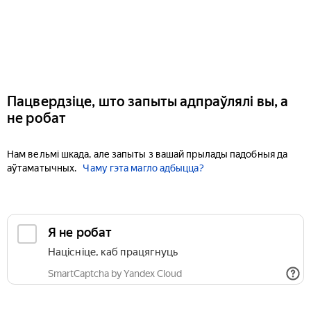
Пацвердзіце, што запыты адпраўлялі вы, а
не робат
Нам вельмі шкада, але запыты з вашай прылады падобныя да
аўтаматычных.
Чаму гэта магло адбыцца?
Я не робат
Націсніце, каб працягнуць
SmartCaptcha by Yandex Cloud