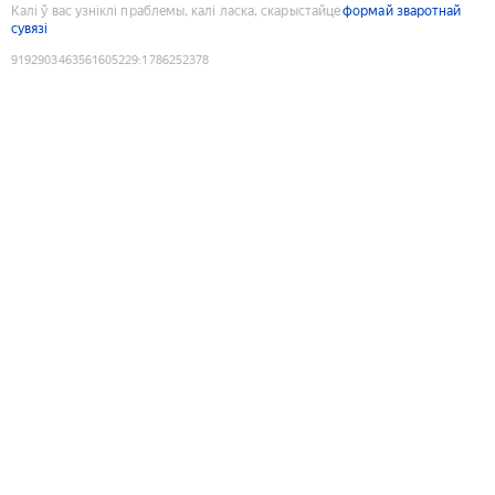
Калі ў вас узніклі праблемы, калі ласка, скарыстайце
формай зваротнай
сувязі
9192903463561605229
:
1786252378