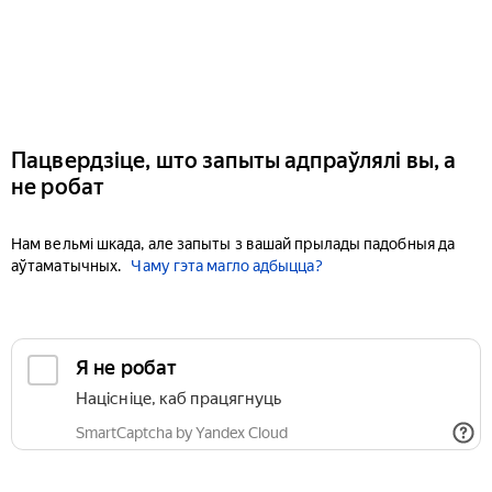
Пацвердзіце, што запыты адпраўлялі вы, а
не робат
Нам вельмі шкада, але запыты з вашай прылады падобныя да
аўтаматычных.
Чаму гэта магло адбыцца?
Я не робат
Націсніце, каб працягнуць
SmartCaptcha by Yandex Cloud