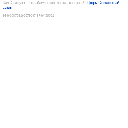
Калі ў вас узніклі праблемы, калі ласка, скарыстайце
формай зваротнай
сувязі
9186680751265879087
:
1786159652