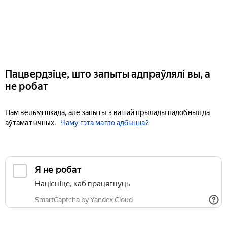
Пацвердзіце, што запыты адпраўлялі вы, а
не робат
Нам вельмі шкада, але запыты з вашай прылады падобныя да
аўтаматычных.
Чаму гэта магло адбыцца?
Я не робат
Націсніце, каб працягнуць
SmartCaptcha by Yandex Cloud