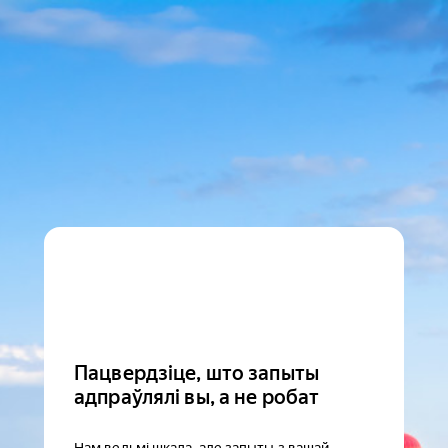
Пацвердзіце, што запыты
адпраўлялі вы, а не робат