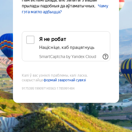
Нам вельмі шкада, але запыты з вашай
прылады падобныя да аўтаматычных.
Чаму
гэта магло адбыцца?
Я не робат
Націсніце, каб працягнуць
SmartCaptcha by Yandex Cloud
Калі ў вас узніклі праблемы, калі ласка,
скарыстайце
формай зваротнай сувязі
9175395199097145563
:
1785991484