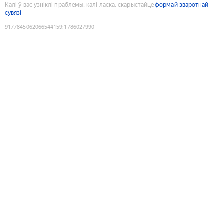
Калі ў вас узніклі праблемы, калі ласка, скарыстайце
формай зваротнай
сувязі
9177845062066544159
:
1786027990