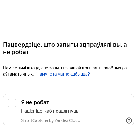
Пацвердзіце, што запыты адпраўлялі вы, а
не робат
Нам вельмі шкада, але запыты з вашай прылады падобныя да
аўтаматычных.
Чаму гэта магло адбыцца?
Я не робат
Націсніце, каб працягнуць
SmartCaptcha by Yandex Cloud