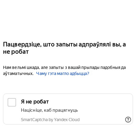
Пацвердзіце, што запыты адпраўлялі вы, а
не робат
Нам вельмі шкада, але запыты з вашай прылады падобныя да
аўтаматычных.
Чаму гэта магло адбыцца?
Я не робат
Націсніце, каб працягнуць
SmartCaptcha by Yandex Cloud