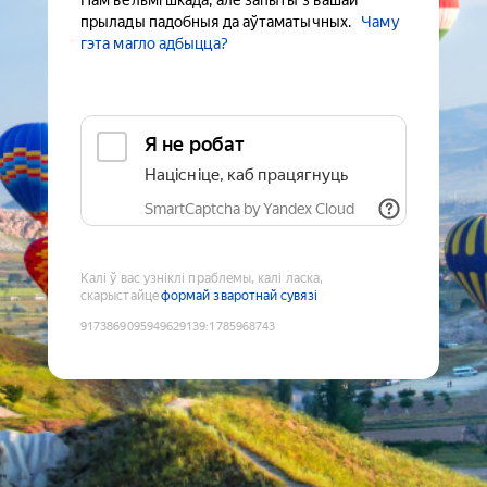
Нам вельмі шкада, але запыты з вашай
прылады падобныя да аўтаматычных.
Чаму
гэта магло адбыцца?
Я не робат
Націсніце, каб працягнуць
SmartCaptcha by Yandex Cloud
Калі ў вас узніклі праблемы, калі ласка,
скарыстайце
формай зваротнай сувязі
9173869095949629139
:
1785968743