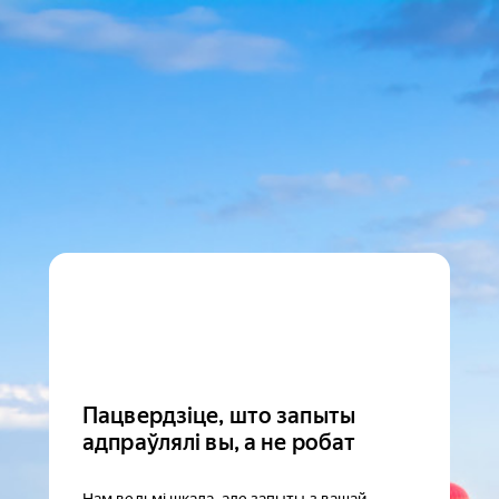
Пацвердзіце, што запыты
адпраўлялі вы, а не робат