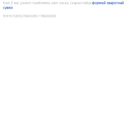
Калі ў вас узніклі праблемы, калі ласка, скарыстайце
формай зваротнай
сувязі
9181513835276843285
:
1786082659