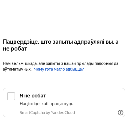
Пацвердзіце, што запыты адпраўлялі вы, а
не робат
Нам вельмі шкада, але запыты з вашай прылады падобныя да
аўтаматычных.
Чаму гэта магло адбыцца?
Я не робат
Націсніце, каб працягнуць
SmartCaptcha by Yandex Cloud