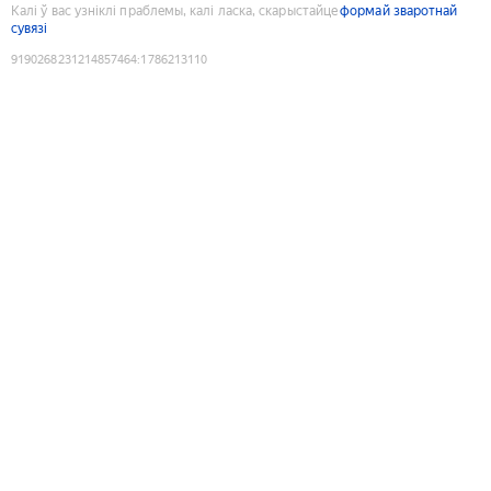
Калі ў вас узніклі праблемы, калі ласка, скарыстайце
формай зваротнай
сувязі
9190268231214857464
:
1786213110