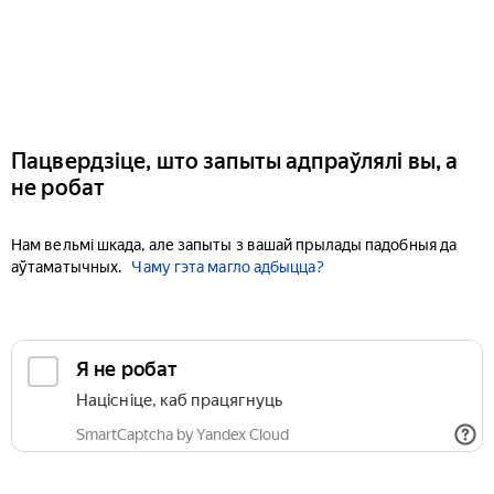
Пацвердзіце, што запыты адпраўлялі вы, а
не робат
Нам вельмі шкада, але запыты з вашай прылады падобныя да
аўтаматычных.
Чаму гэта магло адбыцца?
Я не робат
Націсніце, каб працягнуць
SmartCaptcha by Yandex Cloud