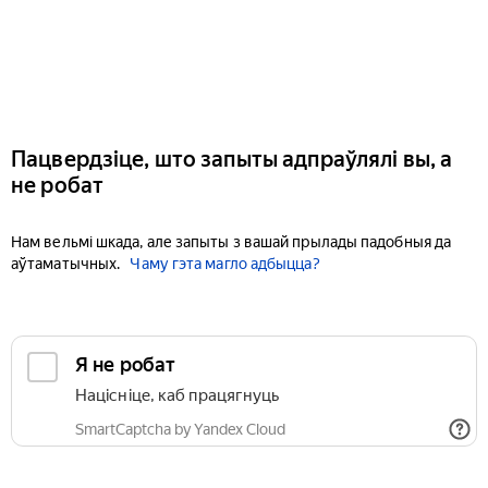
Пацвердзіце, што запыты адпраўлялі вы, а
не робат
Нам вельмі шкада, але запыты з вашай прылады падобныя да
аўтаматычных.
Чаму гэта магло адбыцца?
Я не робат
Націсніце, каб працягнуць
SmartCaptcha by Yandex Cloud