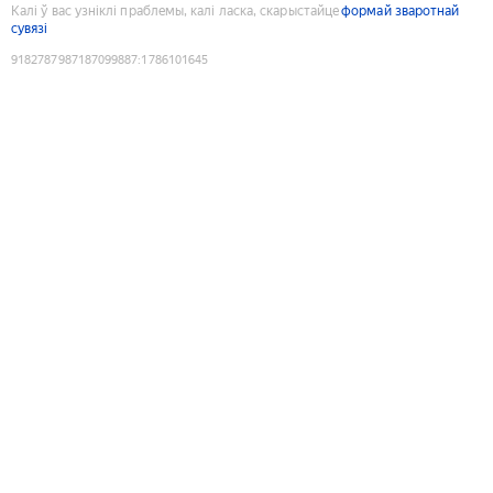
Калі ў вас узніклі праблемы, калі ласка, скарыстайце
формай зваротнай
сувязі
9182787987187099887
:
1786101645