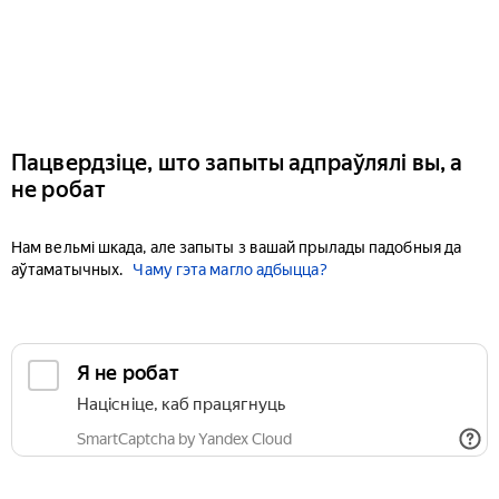
Пацвердзіце, што запыты адпраўлялі вы, а
не робат
Нам вельмі шкада, але запыты з вашай прылады падобныя да
аўтаматычных.
Чаму гэта магло адбыцца?
Я не робат
Націсніце, каб працягнуць
SmartCaptcha by Yandex Cloud