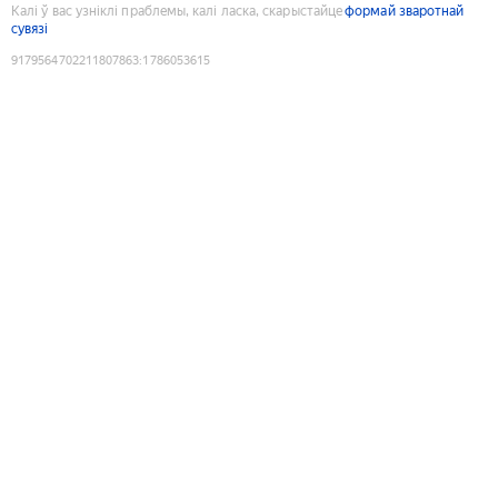
Калі ў вас узніклі праблемы, калі ласка, скарыстайце
формай зваротнай
сувязі
9179564702211807863
:
1786053615