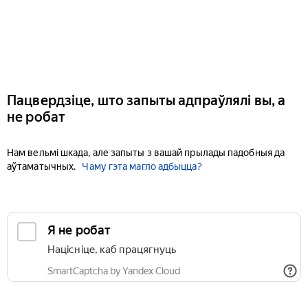
Пацвердзіце, што запыты адпраўлялі вы, а
не робат
Нам вельмі шкада, але запыты з вашай прылады падобныя да
аўтаматычных.
Чаму гэта магло адбыцца?
Я не робат
Націсніце, каб працягнуць
SmartCaptcha by Yandex Cloud