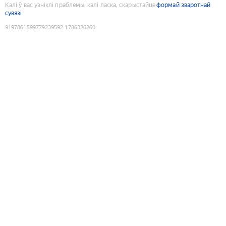
Калі ў вас узніклі праблемы, калі ласка, скарыстайце
формай зваротнай
сувязі
9197861599779239592
:
1786326260