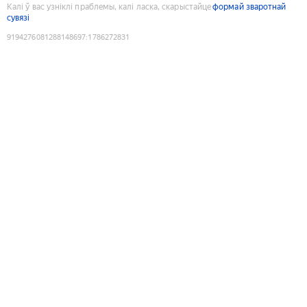
Калі ў вас узніклі праблемы, калі ласка, скарыстайце
формай зваротнай
сувязі
9194276081288148697
:
1786272831