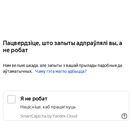
Пацвердзіце, што запыты адпраўлялі вы, а
не робат
Нам вельмі шкада, але запыты з вашай прылады падобныя да
аўтаматычных.
Чаму гэта магло адбыцца?
Я не робат
Націсніце, каб працягнуць
SmartCaptcha by Yandex Cloud