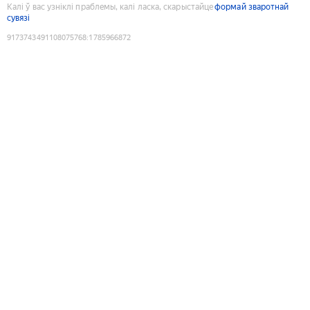
Калі ў вас узніклі праблемы, калі ласка, скарыстайце
формай зваротнай
сувязі
9173743491108075768
:
1785966872