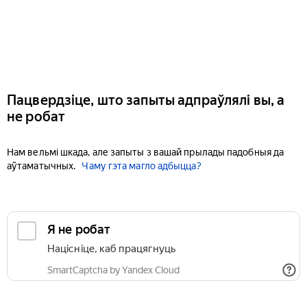
Пацвердзіце, што запыты адпраўлялі вы, а
не робат
Нам вельмі шкада, але запыты з вашай прылады падобныя да
аўтаматычных.
Чаму гэта магло адбыцца?
Я не робат
Націсніце, каб працягнуць
SmartCaptcha by Yandex Cloud