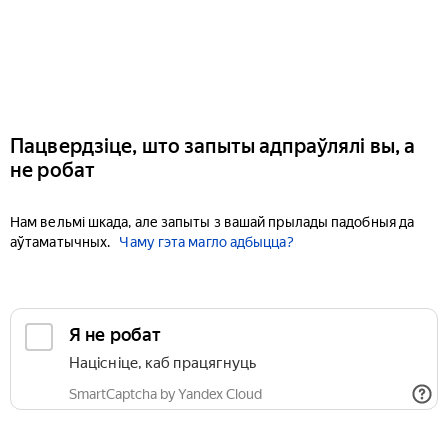
Пацвердзіце, што запыты адпраўлялі вы, а
не робат
Нам вельмі шкада, але запыты з вашай прылады падобныя да
аўтаматычных.
Чаму гэта магло адбыцца?
Я не робат
Націсніце, каб працягнуць
SmartCaptcha by Yandex Cloud