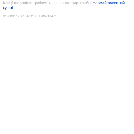
Калі ў вас узніклі праблемы, калі ласка, скарыстайце
формай зваротнай
сувязі
9190091175615403106
:
1786210471