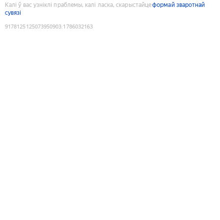
Калі ў вас узніклі праблемы, калі ласка, скарыстайце
формай зваротнай
сувязі
9178125125073950903
:
1786032163