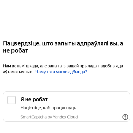
Пацвердзіце, што запыты адпраўлялі вы, а
не робат
Нам вельмі шкада, але запыты з вашай прылады падобныя да
аўтаматычных.
Чаму гэта магло адбыцца?
Я не робат
Націсніце, каб працягнуць
SmartCaptcha by Yandex Cloud