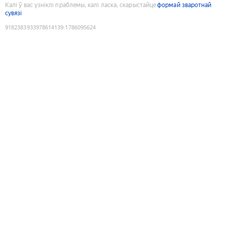
Калі ў вас узніклі праблемы, калі ласка, скарыстайце
формай зваротнай
сувязі
9182383933978614139
:
1786095624