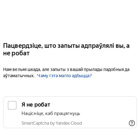
Пацвердзіце, што запыты адпраўлялі вы, а
не робат
Нам вельмі шкада, але запыты з вашай прылады падобныя да
аўтаматычных.
Чаму гэта магло адбыцца?
Я не робат
Націсніце, каб працягнуць
SmartCaptcha by Yandex Cloud