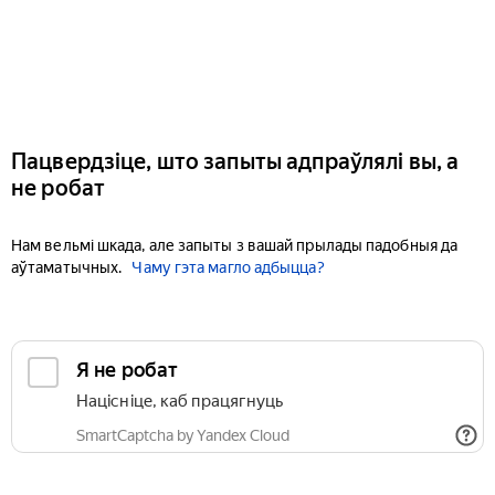
Пацвердзіце, што запыты адпраўлялі вы, а
не робат
Нам вельмі шкада, але запыты з вашай прылады падобныя да
аўтаматычных.
Чаму гэта магло адбыцца?
Я не робат
Націсніце, каб працягнуць
SmartCaptcha by Yandex Cloud