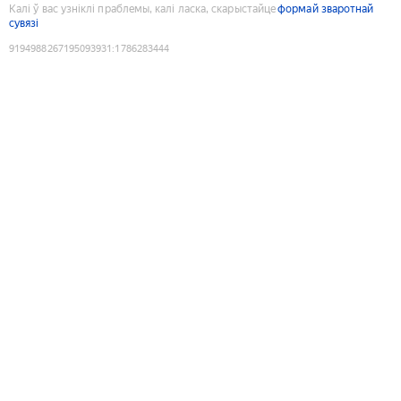
Калі ў вас узніклі праблемы, калі ласка, скарыстайце
формай зваротнай
сувязі
9194988267195093931
:
1786283444