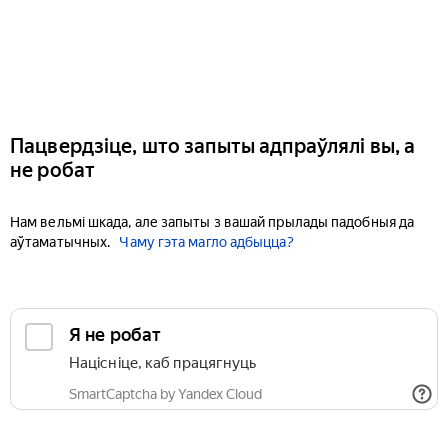
Пацвердзіце, што запыты адпраўлялі вы, а
не робат
Нам вельмі шкада, але запыты з вашай прылады падобныя да
аўтаматычных.
Чаму гэта магло адбыцца?
Я не робат
Націсніце, каб працягнуць
SmartCaptcha by Yandex Cloud