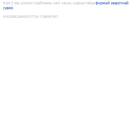
Калі ў вас узніклі праблемы, калі ласка, скарыстайце
формай зваротнай
сувязі
9182506256459137734
:
1786097447