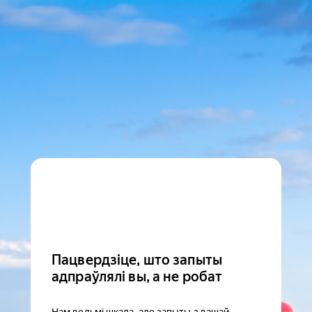
Пацвердзіце, што запыты
адпраўлялі вы, а не робат