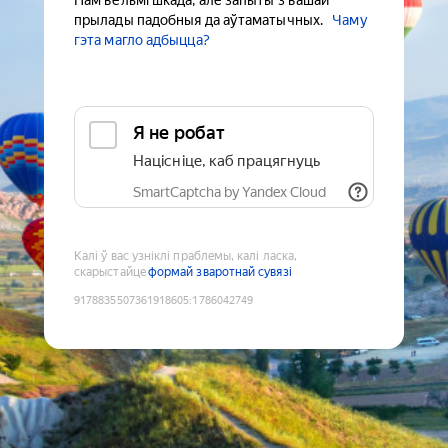
Нам вельмі шкада, але запыты з вашай
прылады падобныя да аўтаматычных.
Чаму
гэта магло адбыцца?
Я не робат
Націсніце, каб працягнуць
SmartCaptcha by Yandex Cloud
Калі ў вас узніклі праблемы, калі ласка,
скарыстайце
формай зваротнай сувязі
9178835507361918605
:
1786042749