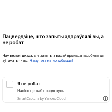
Пацвердзіце, што запыты адпраўлялі вы, а
не робат
Нам вельмі шкада, але запыты з вашай прылады падобныя да
аўтаматычных.
Чаму гэта магло адбыцца?
Я не робат
Націсніце, каб працягнуць
SmartCaptcha by Yandex Cloud