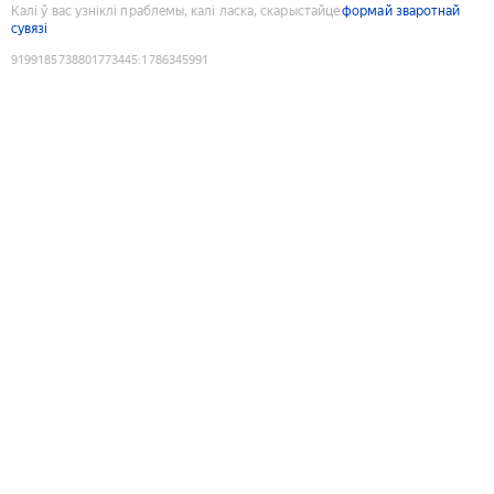
Калі ў вас узніклі праблемы, калі ласка, скарыстайце
формай зваротнай
сувязі
9199185738801773445
:
1786345991