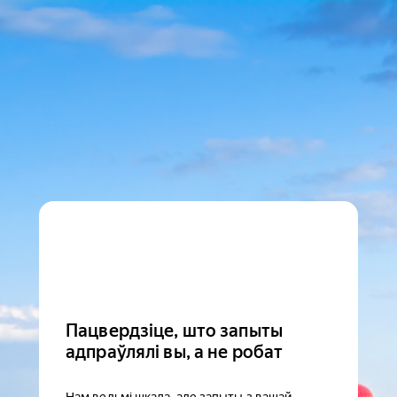
Пацвердзіце, што запыты
адпраўлялі вы, а не робат